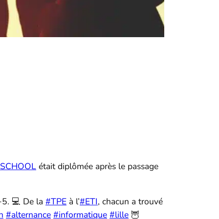
-SCHOOL
était diplômée après le passage
+5. 💻 De la
#TPE
à l’
#ETI
, chacun a trouvé
n
#alternance
#informatique
#lille
🦉