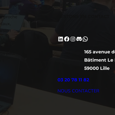
approche
RESTONS EN CONTACT
ntaux,
ersion
.
LinkedIn
Facebook
Instagram
Discord
WhatsApp
165 avenue d
ous pour
 !
Bâtiment Le 
59000 Lille
03 20 78 11 82
NOUS CONTACTER