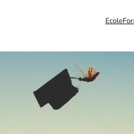
Ecole
For