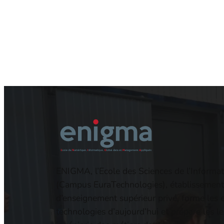
ENIGMA, l’Ecole des Sciences de l’Informat
(Campus EuraTechnologies), établissement
d’enseignement supérieur privé, forme les 
technologies d’aujourd’hui et prépare les l