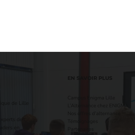
EN SAVOIR PLUS
Campus Enigma Lille
ique de Lille
L’Alternance chez ENIGMA
Nos offres d’alternance
experts des
Témoignages
eaders en
Partenaires