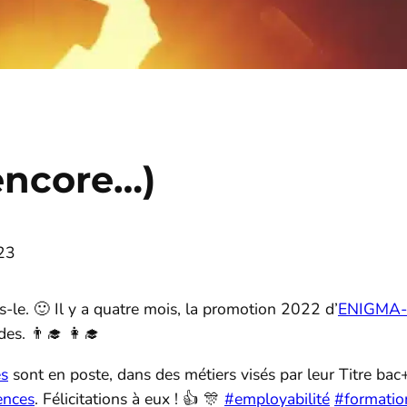
 encore…)
023
ons-le. 🙂 Il y a quatre mois, la promotion 2022 d’
ENIGMA
es. 👨‍🎓 👩‍🎓
s
sont en poste, dans des métiers visés par leur Titre bac
ences
. Félicitations à eux ! 👍 🎊
#employabilité
#formatio