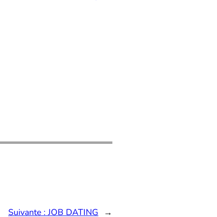
Suivante :
JOB DATING
→