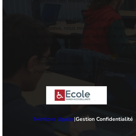
ingénierie des métiers de demain.
Sur deux cycles (BAC+3 / BAC+5) et une 
progressive, nous mixons savoirs fondame
spécialisation technique, sectorielle et imm
systématique en entreprise par l’alternance
Devenez acteur de votre futur, rejoignez-n
inventer ensemble l’informatique de demain
Mentions légales
|
Gestion Confidentialité