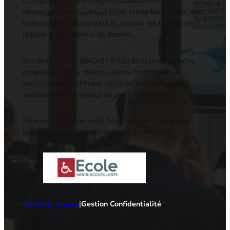
(Campus EuraTechnologies), établissement
d’enseignement supérieur privé, forme les experts des
technologies d’aujourd’hui et prépare les leaders en
ingénierie des métiers de demain.
Sur deux cycles (BAC+3 / BAC+5) et une approche
progressive, nous mixons savoirs fondamentaux,
spécialisation technique, sectorielle et immersion
systématique en entreprise par l’alternance.
Devenez acteur de votre futur, rejoignez-nous pour
inventer ensemble l’informatique de demain !
Mentions légales
|
Gestion Confidentialité