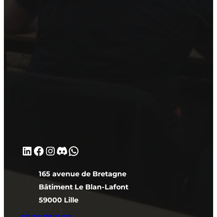
EN SAVOIR PLUS
Campus Enigma Lille
L’Alternance chez ENIGMA
Nos offres d’alternance
Témoignages
Partenaires
RESTONS EN CONTACT
LinkedIn
Facebook
Instagram
Discord
WhatsApp
165 avenue de Bretagne
Bâtiment Le Blan-Lafont
59000 Lille