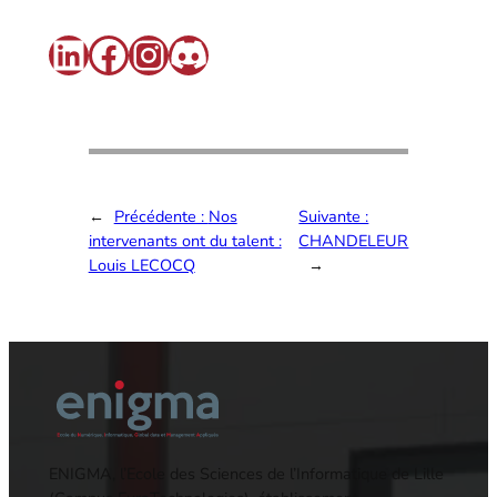
LinkedIn
Facebook
Instagram
Discord
←
Précédente :
Nos
Suivante :
intervenants ont du talent :
CHANDELEUR
Louis LECOCQ
→
ENIGMA, l’Ecole des Sciences de l’Informatique de Lille