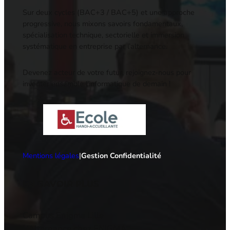
Sur deux cycles (BAC+3 / BAC+5) et une approche
progressive, nous mixons savoirs fondamentaux,
spécialisation technique, sectorielle et immersion
systématique en entreprise par l’alternance.
Devenez acteur de votre futur, rejoignez-nous pour
inventer ensemble l’informatique de demain !
Mentions légales
|
Gestion Confidentialité
EN SAVOIR PLUS
Campus Enigma Lille
L’Alternance chez ENIGMA