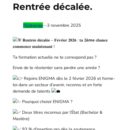
Rentrée décalée.
Pédagogie
—
3 novembre 2025
𝐑𝐞𝐧𝐭𝐫𝐞́𝐞 𝐝𝐞́𝐜𝐚𝐥𝐞́𝐞 – 𝐅𝐞́𝐯𝐫𝐢𝐞𝐫 𝟐𝟎𝟐𝟔 : 𝐭𝐚 𝟐
ème
𝐜𝐡𝐚𝐧𝐜𝐞
𝐜𝐨𝐦𝐦𝐞𝐧𝐜𝐞 𝐦𝐚𝐢𝐧𝐭𝐞𝐧𝐚𝐧𝐭 !
Ta formation actuelle ne te correspond pas ?
Envie de te
réorienter sans perdre une année ?
Rejoins ENIGMA dès le 2 février 2026 et forme-
toi dans un secteur d’avenir, reconnu et en forte
demande de talents
Pourquoi choisir ENIGMA ?
Deux titres reconnus par l’État (Bachelor &
Mastère)
93 % d’insertion pro dès la soutenance