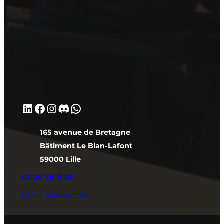
Nos offres d’alternance
Témoignages
Partenaires
RESTONS EN CONTACT
LinkedIn
Facebook
Instagram
Discord
WhatsApp
165 avenue de Bretagne
Bâtiment Le Blan-Lafont
59000 Lille
03 20 78 11 82
NOUS CONTACTER