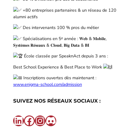
+80 entreprises partenaires & un réseau de 120
alumni actifs
Des intervenants 100 % pros du métier
Spécialisations en 5ᵉ année : 𝐖𝐞𝐛 & 𝐌𝐨𝐛𝐢𝐥𝐞,
𝐒𝐲𝐬𝐭𝐞̀𝐦𝐞𝐬 𝐑𝐞́𝐬𝐞𝐚𝐮𝐱 & 𝐂𝐥𝐨𝐮𝐝, 𝐁𝐢𝐠 𝐃𝐚𝐭𝐚 & 𝐁𝐈
École classée par SpeaknAct depuis 3 ans :
Best School Experience & Best Place to Work
Inscriptions ouvertes dès maintenant :
www.enigma-school.com/admission
SUIVEZ NOS RÉSEAUX SOCIAUX :
LinkedIn
Facebook
Instagram
Discord