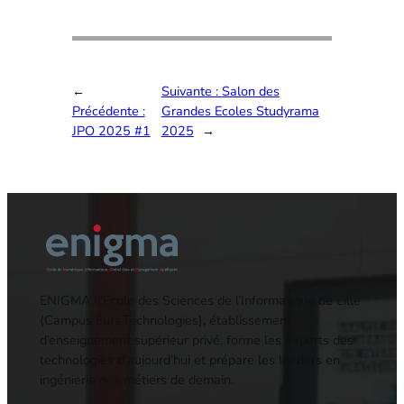
←
Suivante :
Salon des
Précédente :
Grandes Ecoles Studyrama
JPO 2025 #1
2025
→
ENIGMA, l’Ecole des Sciences de l’Informatique de Lille
(Campus EuraTechnologies), établissement
d’enseignement supérieur privé, forme les experts des
technologies d’aujourd’hui et prépare les leaders en
ingénierie des métiers de demain.