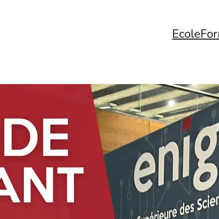
Ecole
For