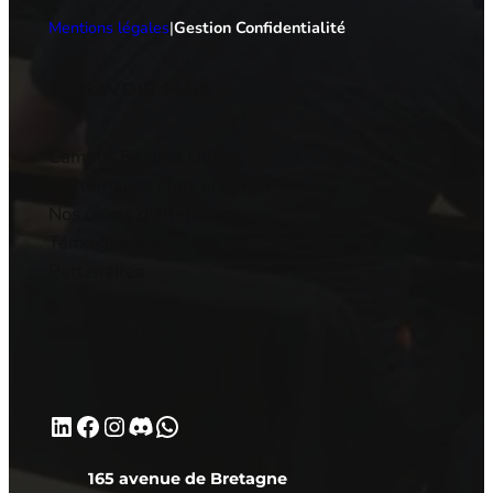
Mentions légales
|
Gestion Confidentialité
EN SAVOIR PLUS
Campus Enigma Lille
L’Alternance chez ENIGMA
Nos offres d’alternance
Témoignages
Partenaires
RESTONS EN CONTACT
LinkedIn
Facebook
Instagram
Discord
WhatsApp
165 avenue de Bretagne