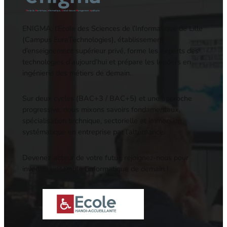
ENIGMA, l’Ecole des Sciences de l’Informatique de Lille
(Campus EuraTechnologies), établissement
d’enseignement supérieur privé, forme les experts des
technologies d’aujourd’hui et prépare les leaders en
ingénierie des métiers de demain.
Sur deux cycles (BAC+3 / BAC+5) et une approche
progressive, nous mixons savoirs fondamentaux,
spécialisation technique, sectorielle et immersion
systématique en entreprise par l’alternance.
Devenez acteur de votre futur, rejoignez-nous pour
inventer ensemble l’informatique de demain !